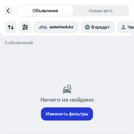
Объявления
Новые авто
В кредит
Ча
0 объявлений
Ничего не найдено
Изменить фильтры