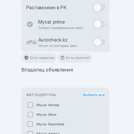
Растаможен в РК
Mycar prime
Только проверенные авто
Autocheck.kz
Отчет по истории авто
Есть гарантия
Есть техотчёт
Владелец объявления
АВТОЦЕНТРЫ
Выбрать все
Mycar Almaty
Mycar Store
Mycar Raiymbek
Mycar Astana