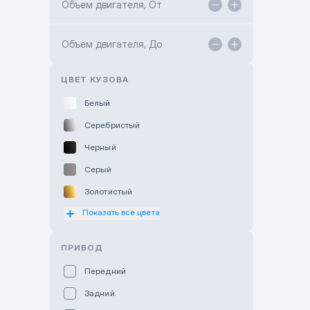
Объем двигателя, От
TANK Motors Karaganda
Объем двигателя, До
Hyundai ShymCity
Toyota Shygys
ЦВЕТ КУЗОВА
Белый
Серебристый
Черный
Серый
Золотистый
Показать все цвета
Оранжевый
Розовый
ПРИВОД
Красный
Передний
Пурпурный
Задний
Коричневый