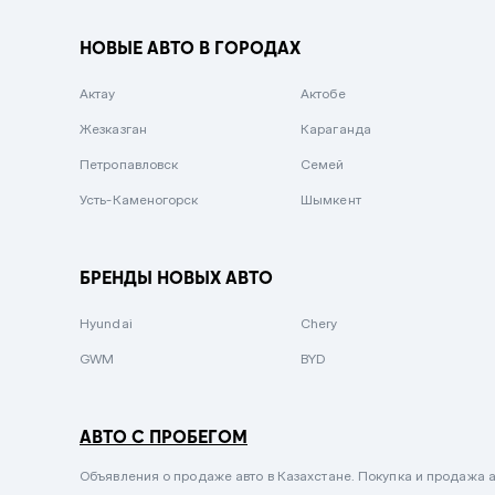
Вишневый
НОВЫЕ АВТО В ГОРОДАХ
Серебристый металлик
Актау
Темно-коричневый
Актобе
Жезказган
Бело-Дымчатый
Караганда
Петропавловск
Светло-зелёный металлик
Семей
Усть-Каменогорск
Бирюзовый
Шымкент
Темно-синий металлик
Зеленый металлик
БРЕНДЫ НОВЫХ АВТО
Комбинированный
Hyundai
Chery
GWM
BYD
АВТО С ПРОБЕГОМ
Объявления о продаже авто в Казахстане. Покупка и продажа а