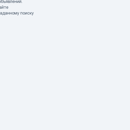
объявлений.
айте
заданному поиску