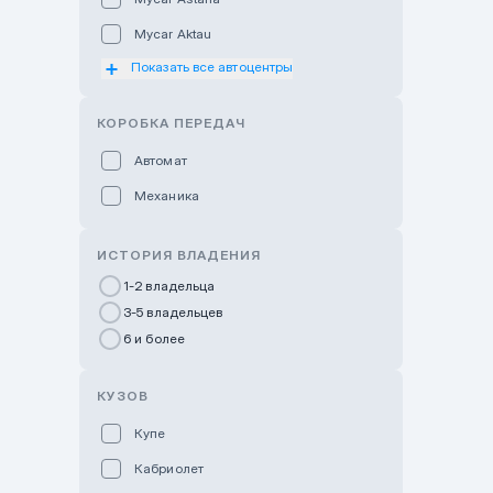
Mycar Aktau
Показать все автоцентры
Mycar Uralsk
Haval & Tank Kyzylorda
КОРОБКА ПЕРЕДАЧ
Haval & Tank Pavlodar
Автомат
Bavaria Almaty
Механика
Mycar Shymkent
Bavaria Astana
ИСТОРИЯ ВЛАДЕНИЯ
GWM Nurly Zhol
1-2 владельца
3-5 владельцев
Chery Astana
6 и более
Changan Auto Nurly Zhol
Haval Atyrau
КУЗОВ
Hyundai Auto Almaty
Купе
Hyundai Auto Astana
Кабриолет
Hyundai Premium Kostanai