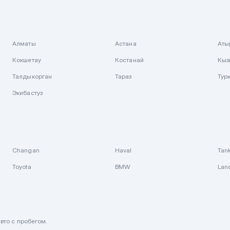
Алматы
Астана
Аты
Кокшетау
Костанай
Кыз
Талдыкорган
Тараз
Тур
Экибастуз
Changan
Haval
Tan
Toyota
BMW
Lan
вто с пробегом.