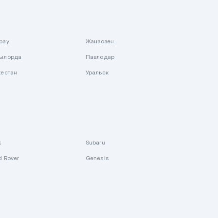
рау
Жанаозен
ылорда
Павлодар
кестан
Уральск
k
Subaru
d Rover
Genesis