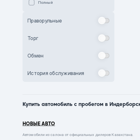
Полный
Голубой
Синий
Праворульные
Фиолетовый
Зеленый
Торг
Желтый
Обмен
Бежевый
Бордовый
История обслуживания
Комбинированный
Бронзовый
Темно-синий
Купить автомобиль с пробегом в Индерборс
Серый металлик
Сиреневый металлик
НОВЫЕ АВТО
Черный металлик
Автомобили из салона от официальных дилеров Казахстана.
Стальной