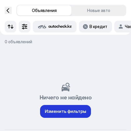
Объявления
Новые авто
В кредит
Ча
0 объявлений
Ничего не найдено
Изменить фильтры