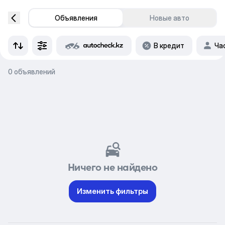
Объявления
Новые авто
В кредит
Ча
0 объявлений
Ничего не найдено
Изменить фильтры