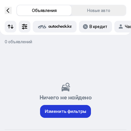
Объявления
Новые авто
В кредит
Ча
0 объявлений
Ничего не найдено
Изменить фильтры