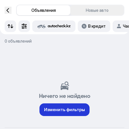
Объявления
Новые авто
В кредит
Ча
0 объявлений
Ничего не найдено
Изменить фильтры