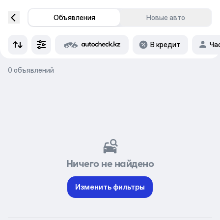
Объявления
Новые авто
В кредит
Ча
0 объявлений
Ничего не найдено
Изменить фильтры