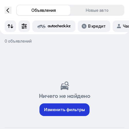
Объявления
Новые авто
В кредит
Ча
0 объявлений
Ничего не найдено
Изменить фильтры