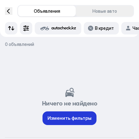
Объявления
Новые авто
В кредит
Ча
0 объявлений
Ничего не найдено
Изменить фильтры