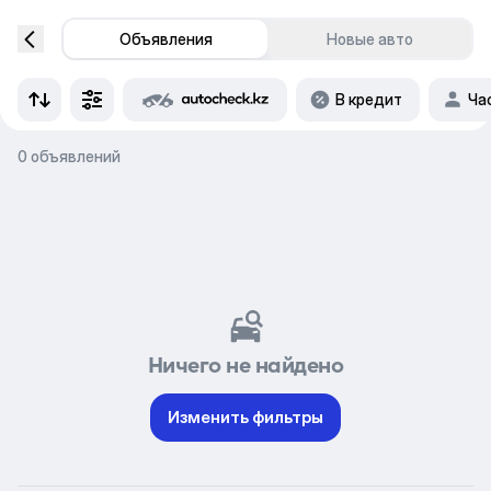
Объявления
Новые авто
В кредит
Ча
0 объявлений
Ничего не найдено
Изменить фильтры