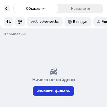
Объявления
Новые авто
В кредит
Ча
0 объявлений
Ничего не найдено
Изменить фильтры