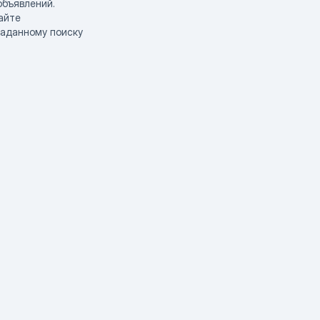
объявлений.
айте
заданному поиску