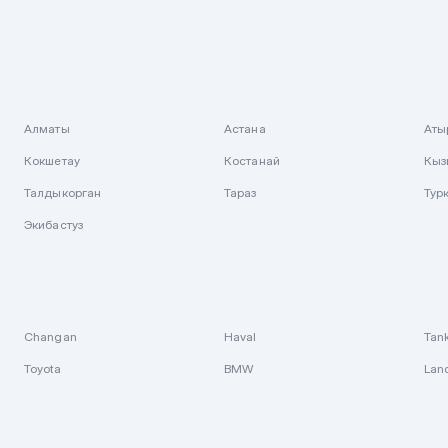
Алматы
Астана
Аты
Кокшетау
Костанай
Кыз
Талдыкорган
Тараз
Тур
Экибастуз
Changan
Haval
Tan
Toyota
BMW
Lan