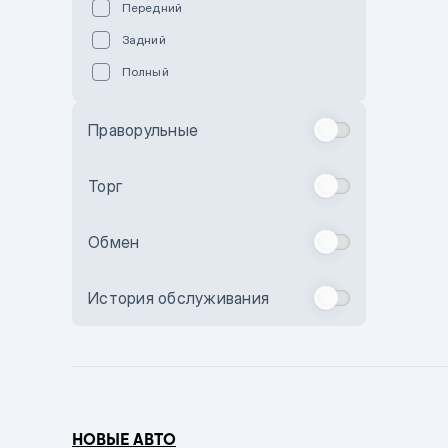
Передний
Пурпурный
Задний
Коричневый
Полный
Голубой
Синий
Праворульные
Фиолетовый
Зеленый
Торг
Желтый
Обмен
Бежевый
Бордовый
История обслуживания
Комбинированный
Бронзовый
Темно-синий
Серый металлик
НОВЫЕ АВТО
Сиреневый металлик