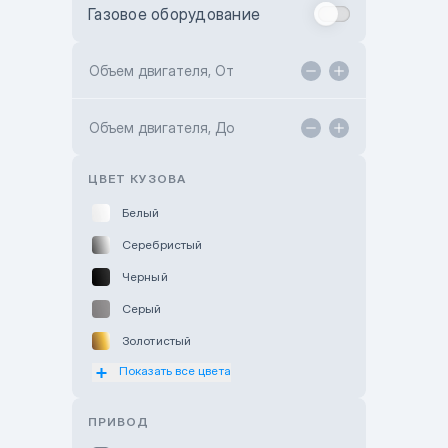
Газовое оборудование
Toyota Astana
Toyota Kokshetau
Объем двигателя, От
TANK Motors Karaganda
Объем двигателя, До
Hyundai ShymCity
Toyota Shygys
ЦВЕТ КУЗОВА
Белый
Серебристый
Черный
Серый
Золотистый
Показать все цвета
Оранжевый
Розовый
ПРИВОД
Красный