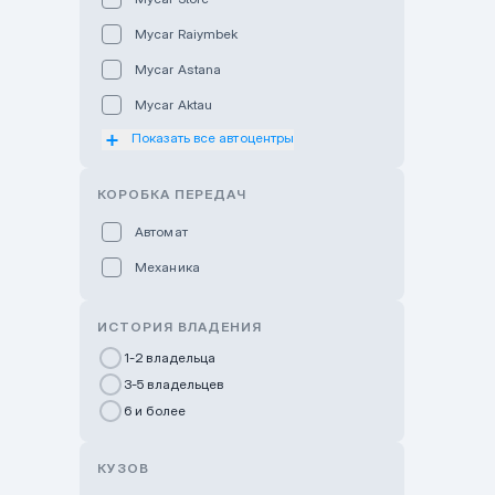
Mycar Raiymbek
Mycar Astana
Mycar Aktau
Показать все автоцентры
Mycar Uralsk
Haval & Tank Kyzylorda
КОРОБКА ПЕРЕДАЧ
Haval & Tank Pavlodar
Автомат
Bavaria Almaty
Механика
Mycar Shymkent
Bavaria Astana
ИСТОРИЯ ВЛАДЕНИЯ
GWM Nurly Zhol
1-2 владельца
3-5 владельцев
Chery Astana
6 и более
Changan Auto Nurly Zhol
Haval Atyrau
КУЗОВ
Hyundai Auto Almaty