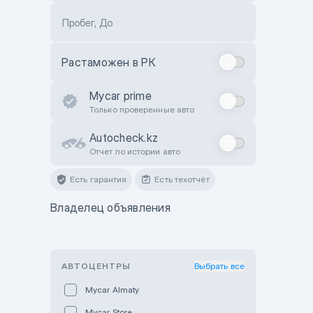
Пробег, До
Растаможен в РК
Mycar prime
Только проверенные авто
Autocheck.kz
Отчет по истории авто
Есть гарантия
Есть техотчёт
Владелец объявления
АВТОЦЕНТРЫ
Выбрать все
Mycar Almaty
Mycar Store