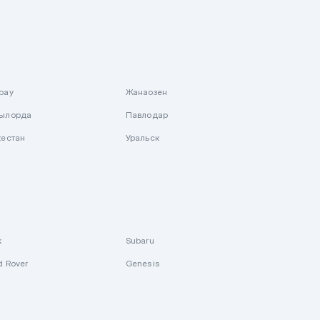
рау
Жанаозен
ылорда
Павлодар
кестан
Уральск
k
Subaru
d Rover
Genesis