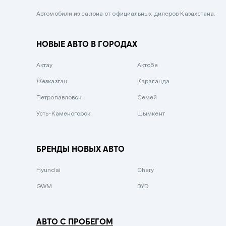
Черный металлик
Автомобили из салона от официальных дилеров Казахстана.
Стальной
НОВЫЕ АВТО В ГОРОДАХ
Вишневый
Серебристый металлик
Актау
Актобе
Темно-коричневый
Жезказган
Караганда
Бело-Дымчатый
Петропавловск
Семей
Светло-зелёный металлик
Усть-Каменогорск
Шымкент
Бирюзовый
Темно-синий металлик
БРЕНДЫ НОВЫХ АВТО
Зеленый металлик
Hyundai
Chery
Комбинированный
GWM
BYD
АВТО С ПРОБЕГОМ