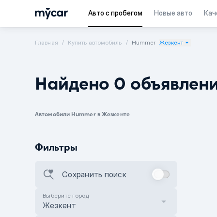
Авто с пробегом
Новые авто
Кач
Главная
Купить автомобиль
Hummer
Жезкент
Найдено 0 объявлен
Автомобили Hummer в Жезкенте
Фильтры
Сохранить поиск
Выберите город
Жезкент