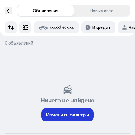
Объявления
Новые авто
В кредит
Ча
0 объявлений
Ничего не найдено
Изменить фильтры