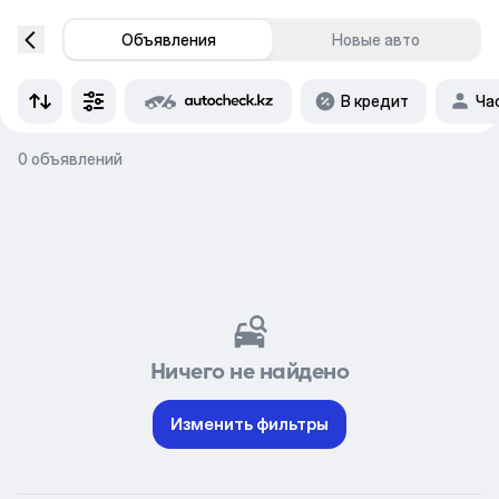
Объявления
Новые авто
В кредит
Ча
0 объявлений
Ничего не найдено
Изменить фильтры