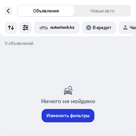
Объявления
Новые авто
В кредит
Ча
0 объявлений
Ничего не найдено
Изменить фильтры