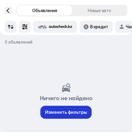
Объявления
Новые авто
В кредит
Ча
0 объявлений
Ничего не найдено
Изменить фильтры