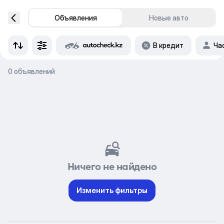
Объявления
Новые авто
В кредит
Ча
0 объявлений
Ничего не найдено
Изменить фильтры