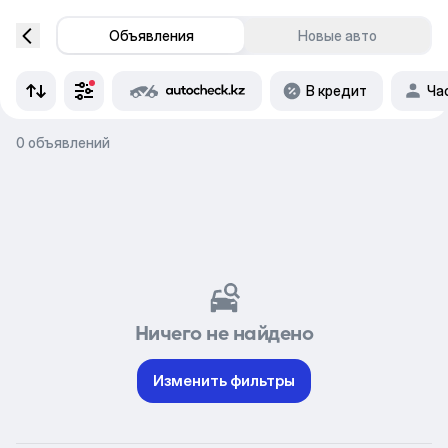
Объявления
Новые авто
В кредит
Ча
0 объявлений
Ничего не найдено
Изменить фильтры