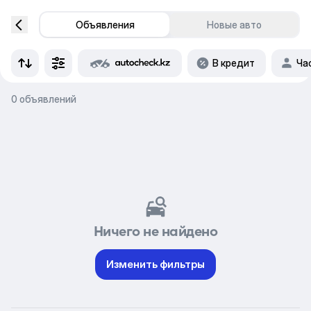
Объявления
Новые авто
В кредит
Ча
0 объявлений
Ничего не найдено
Изменить фильтры