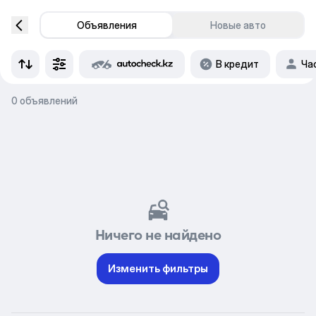
Объявления
Новые авто
В кредит
Ча
0 объявлений
Ничего не найдено
Изменить фильтры