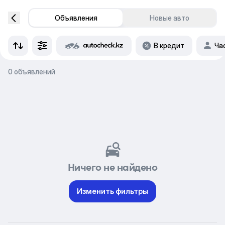
Объявления
Новые авто
В кредит
Ча
0 объявлений
Ничего не найдено
Изменить фильтры