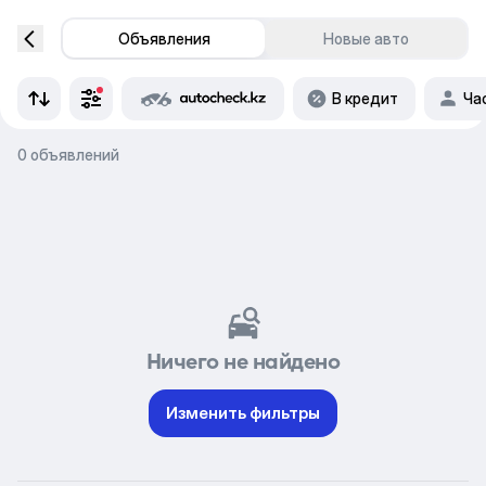
Объявления
Новые авто
В кредит
Ча
0 объявлений
Ничего не найдено
Изменить фильтры