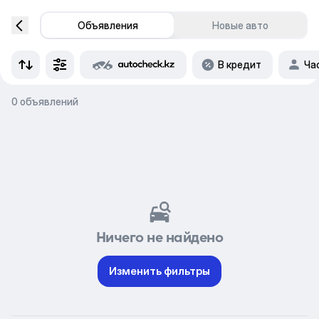
Объявления
Новые авто
В кредит
Ча
0 объявлений
Ничего не найдено
Изменить фильтры