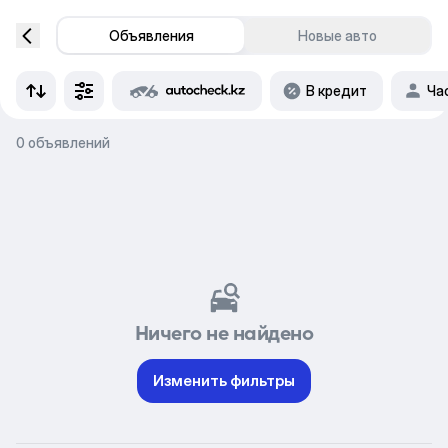
Объявления
Новые авто
В кредит
Ча
0 объявлений
Ничего не найдено
Изменить фильтры