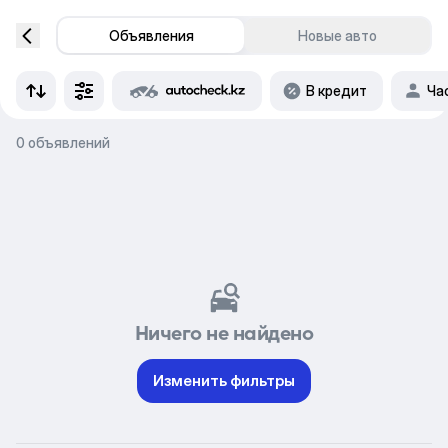
Объявления
Новые авто
В кредит
Ча
0 объявлений
Ничего не найдено
Изменить фильтры