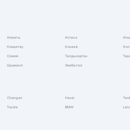
Алматы
Астана
Аты
Кокшетау
Конаев
Кос
Семей
Талдыкорган
Тар
Шымкент
Экибастуз
Changan
Haval
Tan
Toyota
BMW
Lan