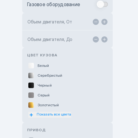
Газовое оборудование
Toyota Astana
Toyota Kokshetau
Объем двигателя, От
TANK Motors Karaganda
Объем двигателя, До
Hyundai ShymCity
Toyota Shygys
ЦВЕТ КУЗОВА
Белый
Серебристый
Черный
Серый
Золотистый
Показать все цвета
Оранжевый
Розовый
ПРИВОД
Красный