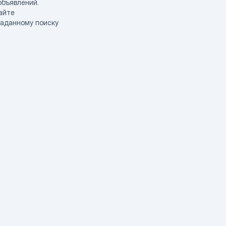
объявлений.
айте
заданному поиску