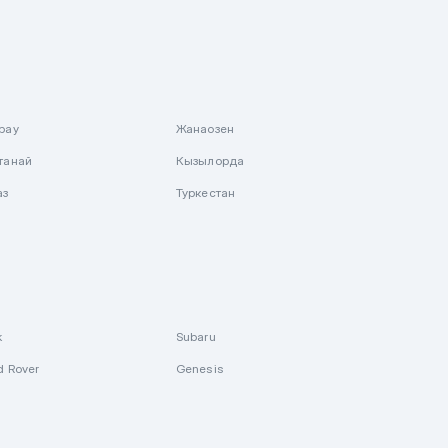
рау
Жанаозен
танай
Кызылорда
аз
Туркестан
k
Subaru
d Rover
Genesis