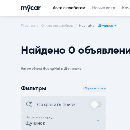
Авто с пробегом
Новые авто
Кач
Главная
Купить автомобиль
HuangHai
Щучинск
Найдено 0 объявлен
Автомобили HuangHai в Щучинске
Фильтры
Сбросить всё
Сохранить поиск
Выберите город
Щучинск