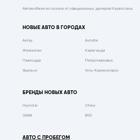
Черный металлик
Автомобили из салона от официальных дилеров Казахстана.
Стальной
НОВЫЕ АВТО В ГОРОДАХ
Вишневый
Серебристый металлик
Актау
Актобе
Темно-коричневый
Жезказган
Караганда
Бело-Дымчатый
Павлодар
Петропавловск
Светло-зелёный металлик
Уральск
Усть-Каменогорск
Бирюзовый
Темно-синий металлик
БРЕНДЫ НОВЫХ АВТО
Зеленый металлик
Hyundai
Chery
Комбинированный
GWM
BYD
АВТО С ПРОБЕГОМ