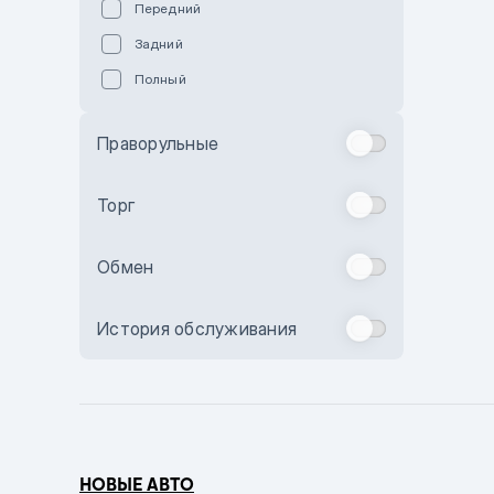
Передний
Пурпурный
Задний
Коричневый
Полный
Голубой
Синий
Праворульные
Фиолетовый
Зеленый
Торг
Желтый
Обмен
Бежевый
Бордовый
История обслуживания
Комбинированный
Бронзовый
Темно-синий
Серый металлик
НОВЫЕ АВТО
Сиреневый металлик