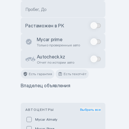
Пробег, До
Растаможен в РК
Mycar prime
Только проверенные авто
Autocheck.kz
Отчет по истории авто
Есть гарантия
Есть техотчёт
Владелец объявления
АВТОЦЕНТРЫ
Выбрать все
Mycar Almaty
Mycar Store