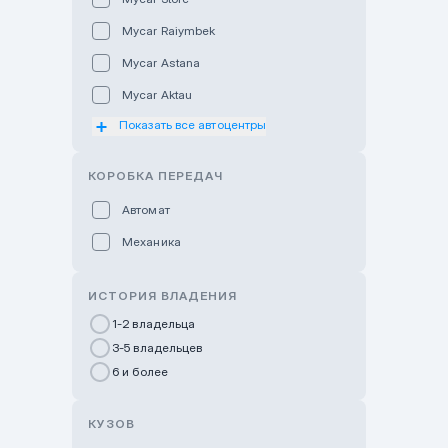
Mycar Raiymbek
Mycar Astana
Mycar Aktau
Показать все автоцентры
Mycar Uralsk
Haval & Tank Kyzylorda
КОРОБКА ПЕРЕДАЧ
Haval & Tank Pavlodar
Автомат
Bavaria Almaty
Механика
Mycar Shymkent
Bavaria Astana
ИСТОРИЯ ВЛАДЕНИЯ
GWM Nurly Zhol
1-2 владельца
3-5 владельцев
Chery Astana
6 и более
Changan Auto Nurly Zhol
Haval Atyrau
КУЗОВ
Hyundai Auto Almaty