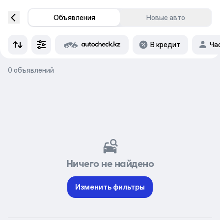
Объявления
Новые авто
В кредит
Ча
0 объявлений
Ничего не найдено
Изменить фильтры