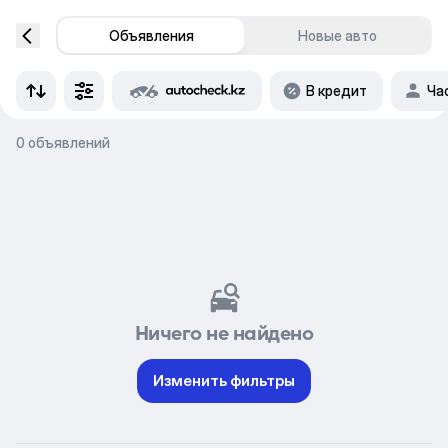
Объявления
Новые авто
В кредит
Ча
0 объявлений
Ничего не найдено
Изменить фильтры