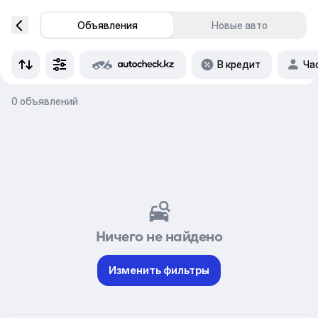
Объявления
Новые авто
В кредит
Ча
0 объявлений
Ничего не найдено
Изменить фильтры