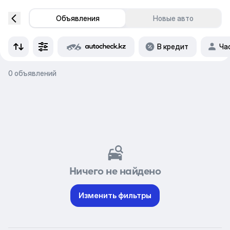
Объявления
Новые авто
В кредит
Ча
0 объявлений
Ничего не найдено
Изменить фильтры