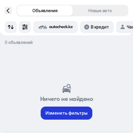
Объявления
Новые авто
В кредит
Ча
0 объявлений
Ничего не найдено
Изменить фильтры