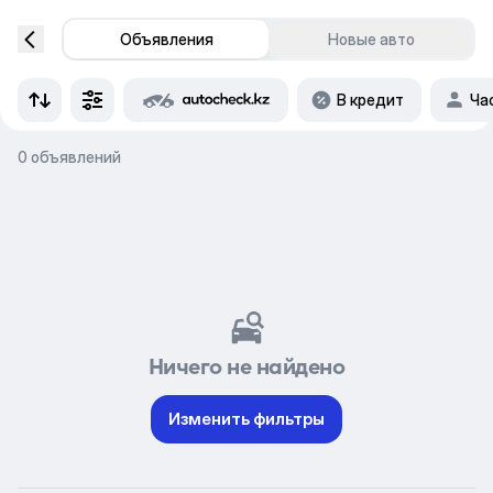
Объявления
Новые авто
В кредит
Ча
0 объявлений
Ничего не найдено
Изменить фильтры