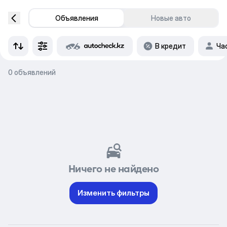
Объявления
Новые авто
В кредит
Ча
0 объявлений
Ничего не найдено
Изменить фильтры