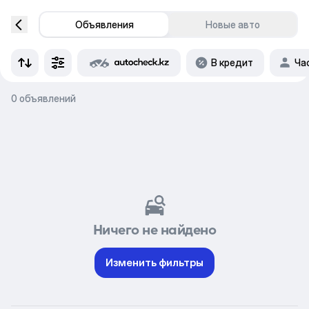
Объявления
Новые авто
В кредит
Ча
0 объявлений
Ничего не найдено
Изменить фильтры