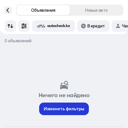
Объявления
Новые авто
В кредит
Ча
0 объявлений
Ничего не найдено
Изменить фильтры