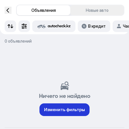
Объявления
Новые авто
В кредит
Ча
0 объявлений
Ничего не найдено
Изменить фильтры