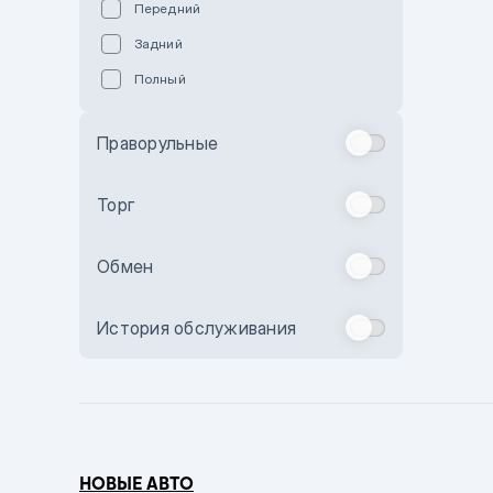
Передний
Пурпурный
Задний
Коричневый
Полный
Голубой
Синий
Праворульные
Фиолетовый
Зеленый
Торг
Желтый
Обмен
Бежевый
Бордовый
История обслуживания
Комбинированный
Бронзовый
Темно-синий
Серый металлик
НОВЫЕ АВТО
Сиреневый металлик