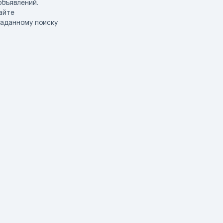
объявлений.
айте
заданному поиску