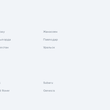
рау
Жанаозен
ылорда
Павлодар
кестан
Уральск
k
Subaru
d Rover
Genesis