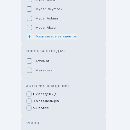
Mycar Raiymbek
Mycar Astana
Mycar Aktau
Показать все автоцентры
Mycar Uralsk
Haval & Tank Kyzylorda
КОРОБКА ПЕРЕДАЧ
Haval & Tank Pavlodar
Автомат
Bavaria Almaty
Механика
Mycar Shymkent
Bavaria Astana
ИСТОРИЯ ВЛАДЕНИЯ
GWM Nurly Zhol
1-2 владельца
3-5 владельцев
Chery Astana
6 и более
Changan Auto Nurly Zhol
Haval Atyrau
КУЗОВ
Hyundai Auto Almaty