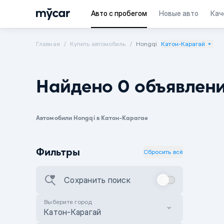
Авто с пробегом
Новые авто
Кач
Главная
Купить автомобиль
Hongqi
Катон-Карагай
Найдено 0 объявлен
Автомобили Hongqi в Катон-Карагае
Фильтры
Сбросить всё
Сохранить поиск
Выберите город
Катон-Карагай