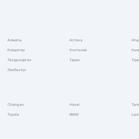
Алматы
Астана
Аты
Кокшетау
Костанай
Кыз
Талдыкорган
Тараз
Тур
Экибастуз
Changan
Haval
Tan
Toyota
BMW
Lan