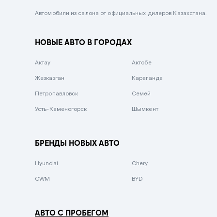
Черный металлик
Автомобили из салона от официальных дилеров Казахстана.
Стальной
НОВЫЕ АВТО В ГОРОДАХ
Вишневый
Серебристый металлик
Актау
Актобе
Темно-коричневый
Жезказган
Караганда
Бело-Дымчатый
Петропавловск
Семей
Светло-зелёный металлик
Усть-Каменогорск
Шымкент
Бирюзовый
Темно-синий металлик
БРЕНДЫ НОВЫХ АВТО
Зеленый металлик
Hyundai
Chery
Комбинированный
GWM
BYD
АВТО С ПРОБЕГОМ