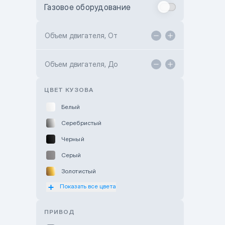
Газовое оборудование
Toyota Astana
Toyota Kokshetau
Объем двигателя, От
TANK Motors Karaganda
Объем двигателя, До
Hyundai ShymCity
Toyota Shygys
ЦВЕТ КУЗОВА
Белый
Серебристый
Черный
Серый
Золотистый
Показать все цвета
Оранжевый
Розовый
ПРИВОД
Красный