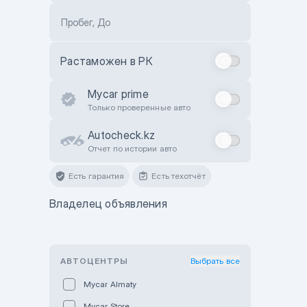
Пробег, До
Растаможен в РК
Mycar prime
Только проверенные авто
Autocheck.kz
Отчет по истории авто
Есть гарантия
Есть техотчёт
Владелец объявления
АВТОЦЕНТРЫ
Выбрать все
Mycar Almaty
Mycar Store