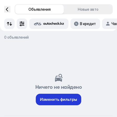
Объявления
Новые авто
В кредит
Ча
0 объявлений
Ничего не найдено
Изменить фильтры