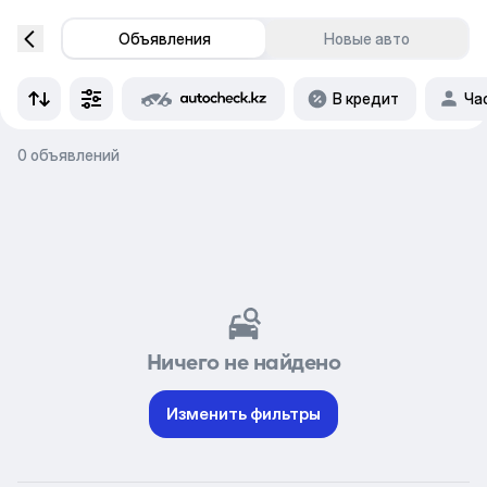
Объявления
Новые авто
В кредит
Ча
0 объявлений
Ничего не найдено
Изменить фильтры