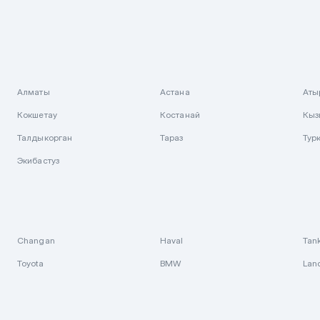
Алматы
Астана
Аты
Кокшетау
Костанай
Кыз
Талдыкорган
Тараз
Тур
Экибастуз
Changan
Haval
Tan
Toyota
BMW
Lan