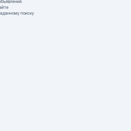
объявлений.
айте
заданному поиску