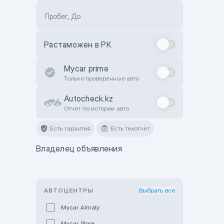
Пробег, До
Растаможен в РК
Mycar prime
Только проверенные авто
Autocheck.kz
Отчет по истории авто
Есть гарантия
Есть техотчёт
Владелец объявления
АВТОЦЕНТРЫ
Выбрать все
Mycar Almaty
Mycar Store