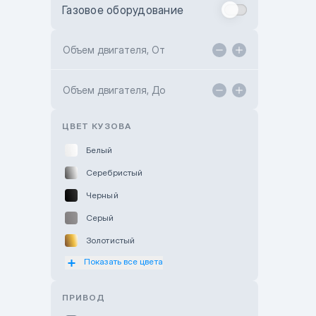
Газовое оборудование
Toyota Astana
Toyota Kokshetau
Объем двигателя, От
TANK Motors Karaganda
Объем двигателя, До
Hyundai ShymCity
Toyota Shygys
ЦВЕТ КУЗОВА
Белый
Серебристый
Черный
Серый
Золотистый
Показать все цвета
Оранжевый
Розовый
ПРИВОД
Красный