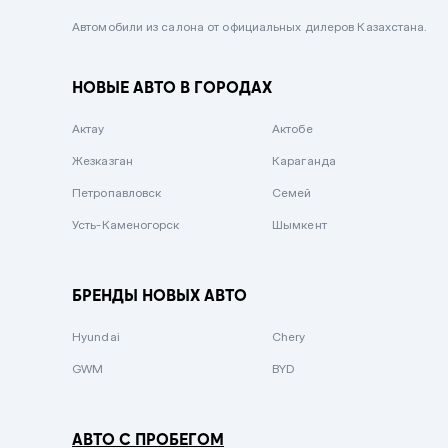
Черный металлик
Автомобили из салона от официальных дилеров Казахстана.
Стальной
НОВЫЕ АВТО В ГОРОДАХ
Вишневый
Серебристый металлик
Актау
Актобе
Темно-коричневый
Жезказган
Караганда
Бело-Дымчатый
Петропавловск
Семей
Светло-зелёный металлик
Усть-Каменогорск
Шымкент
Бирюзовый
Темно-синий металлик
БРЕНДЫ НОВЫХ АВТО
Зеленый металлик
Hyundai
Chery
Комбинированный
GWM
BYD
АВТО С ПРОБЕГОМ