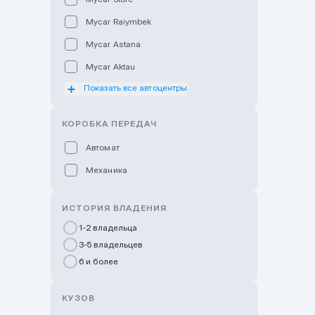
Mycar Raiymbek
Mycar Astana
Mycar Aktau
Показать все автоцентры
Mycar Uralsk
Haval & Tank Kyzylorda
КОРОБКА ПЕРЕДАЧ
Haval & Tank Pavlodar
Автомат
Bavaria Almaty
Механика
Mycar Shymkent
Bavaria Astana
ИСТОРИЯ ВЛАДЕНИЯ
GWM Nurly Zhol
1-2 владельца
3-5 владельцев
Chery Astana
6 и более
Changan Auto Nurly Zhol
Haval Atyrau
КУЗОВ
Hyundai Auto Almaty