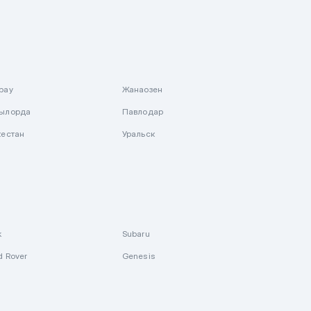
рау
Жанаозен
ылорда
Павлодар
кестан
Уральск
k
Subaru
d Rover
Genesis