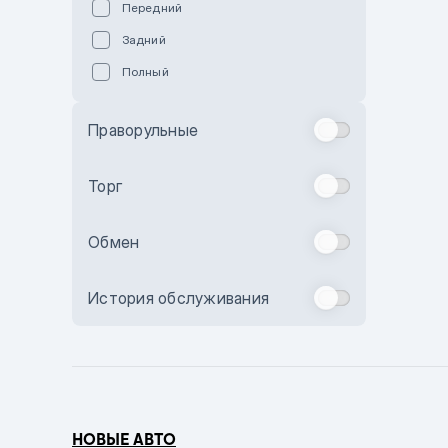
Передний
Пурпурный
Задний
Коричневый
Полный
Голубой
Синий
Праворульные
Фиолетовый
Зеленый
Торг
Желтый
Обмен
Бежевый
Бордовый
История обслуживания
Комбинированный
Бронзовый
Темно-синий
Серый металлик
НОВЫЕ АВТО
Сиреневый металлик