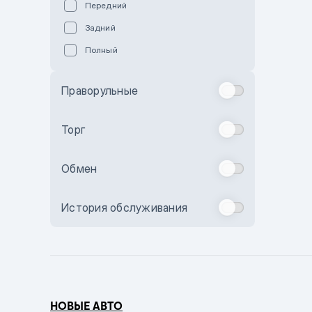
Передний
Пурпурный
Задний
Коричневый
Полный
Голубой
Синий
Праворульные
Фиолетовый
Зеленый
Торг
Желтый
Обмен
Бежевый
Бордовый
История обслуживания
Комбинированный
Бронзовый
Темно-синий
Серый металлик
НОВЫЕ АВТО
Сиреневый металлик