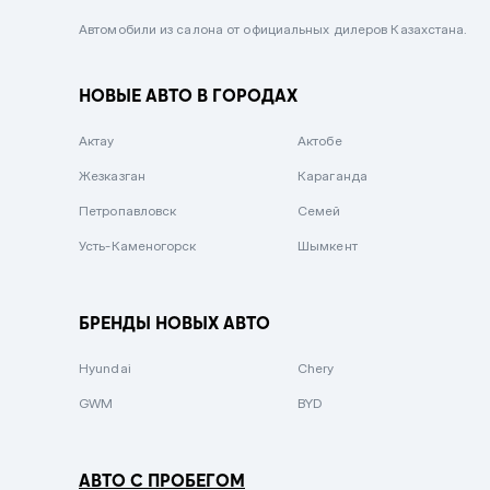
Черный металлик
Автомобили из салона от официальных дилеров Казахстана.
Стальной
НОВЫЕ АВТО В ГОРОДАХ
Вишневый
Серебристый металлик
Актау
Актобе
Темно-коричневый
Жезказган
Караганда
Бело-Дымчатый
Петропавловск
Семей
Светло-зелёный металлик
Усть-Каменогорск
Шымкент
Бирюзовый
Темно-синий металлик
БРЕНДЫ НОВЫХ АВТО
Зеленый металлик
Hyundai
Chery
Комбинированный
GWM
BYD
АВТО С ПРОБЕГОМ