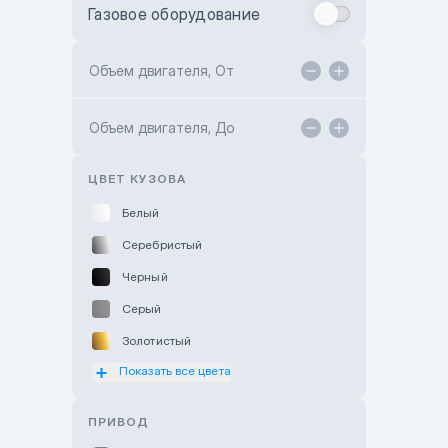
Газовое оборудование
Toyota Astana
Toyota Kokshetau
Объем двигателя, От
TANK Motors Karaganda
Объем двигателя, До
Hyundai ShymCity
Toyota Shygys
ЦВЕТ КУЗОВА
Белый
Серебристый
Черный
Серый
Золотистый
Показать все цвета
Оранжевый
Розовый
ПРИВОД
Красный