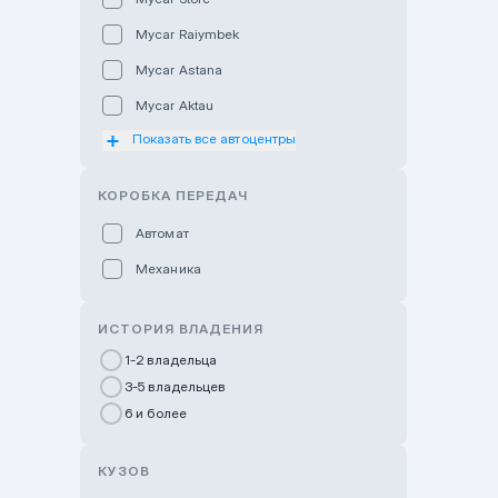
Mycar Raiymbek
Mycar Astana
Mycar Aktau
Показать все автоцентры
Mycar Uralsk
Haval & Tank Kyzylorda
КОРОБКА ПЕРЕДАЧ
Haval & Tank Pavlodar
Автомат
Bavaria Almaty
Механика
Mycar Shymkent
Bavaria Astana
ИСТОРИЯ ВЛАДЕНИЯ
GWM Nurly Zhol
1-2 владельца
3-5 владельцев
Chery Astana
6 и более
Changan Auto Nurly Zhol
Haval Atyrau
КУЗОВ
Hyundai Auto Almaty