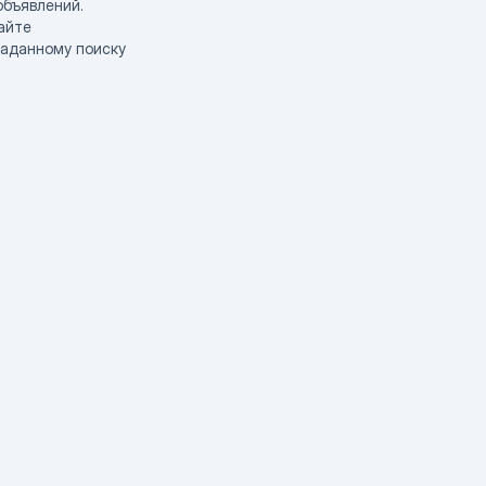
объявлений.
айте
заданному поиску