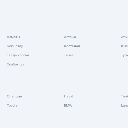
Алматы
Астана
Аты
Кокшетау
Костанай
Кыз
Талдыкорган
Тараз
Тур
Экибастуз
Changan
Haval
Tan
Toyota
BMW
Lan