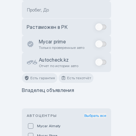
Пробег, До
Растаможен в РК
Mycar prime
Только проверенные авто
Autocheck.kz
Отчет по истории авто
Есть гарантия
Есть техотчёт
Владелец объявления
АВТОЦЕНТРЫ
Выбрать все
Mycar Almaty
Mycar Store