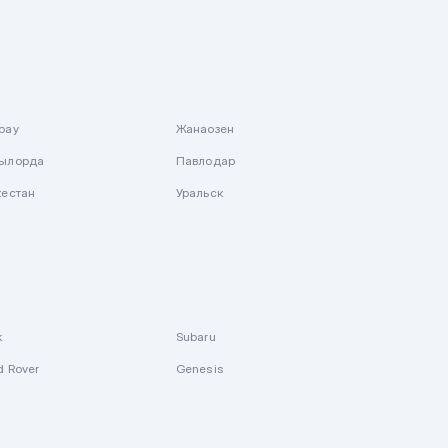
рау
Жанаозен
ылорда
Павлодар
кестан
Уральск
k
Subaru
d Rover
Genesis