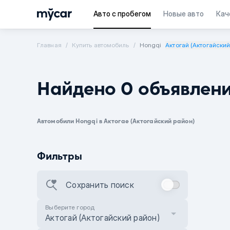
Авто с пробегом
Новые авто
Кач
Главная
Купить автомобиль
Hongqi
Актогай (Актогайский
Найдено 0 объявлен
Автомобили Hongqi в Актогае (Актогайский район)
Фильтры
Сохранить поиск
Выберите город
Актогай (Актогайский район)