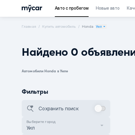
Авто с пробегом
Новые авто
Кач
Главная
Купить автомобиль
Honda
Уил
Найдено 0 объявлен
Автомобили Honda в Уиле
Фильтры
Сохранить поиск
Выберите город
Уил