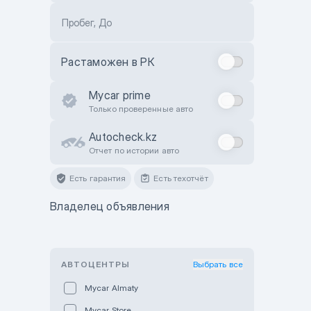
Пробег, До
Растаможен в РК
Mycar prime
Только проверенные авто
Autocheck.kz
Отчет по истории авто
Есть гарантия
Есть техотчёт
Владелец объявления
АВТОЦЕНТРЫ
Выбрать все
Mycar Almaty
Mycar Store