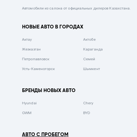
Черный металлик
Автомобили из салона от официальных дилеров Казахстана.
Стальной
НОВЫЕ АВТО В ГОРОДАХ
Вишневый
Серебристый металлик
Актау
Актобе
Темно-коричневый
Жезказган
Караганда
Бело-Дымчатый
Петропавловск
Семей
Светло-зелёный металлик
Усть-Каменогорск
Шымкент
Бирюзовый
Темно-синий металлик
БРЕНДЫ НОВЫХ АВТО
Зеленый металлик
Hyundai
Chery
Комбинированный
GWM
BYD
АВТО С ПРОБЕГОМ