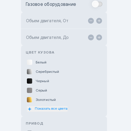
Газовое оборудование
Toyota Astana
Toyota Kokshetau
Объем двигателя, От
TANK Motors Karaganda
Объем двигателя, До
Hyundai ShymCity
Toyota Shygys
ЦВЕТ КУЗОВА
Белый
Серебристый
Черный
Серый
Золотистый
Показать все цвета
Оранжевый
Розовый
ПРИВОД
Красный