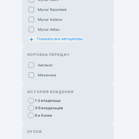
Mycar Raiymbek
Mycar Astana
Mycar Aktau
Показать все автоцентры
Mycar Uralsk
Haval & Tank Kyzylorda
КОРОБКА ПЕРЕДАЧ
Haval & Tank Pavlodar
Автомат
Bavaria Almaty
Механика
Mycar Shymkent
Bavaria Astana
ИСТОРИЯ ВЛАДЕНИЯ
GWM Nurly Zhol
1-2 владельца
3-5 владельцев
Chery Astana
6 и более
Changan Auto Nurly Zhol
Haval Atyrau
КУЗОВ
Hyundai Auto Almaty