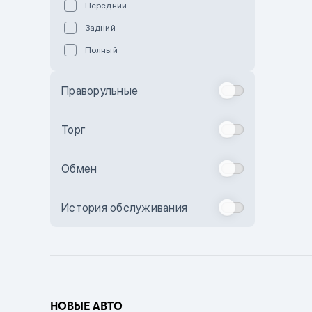
Передний
Пурпурный
Задний
Коричневый
Полный
Голубой
Синий
Праворульные
Фиолетовый
Зеленый
Торг
Желтый
Обмен
Бежевый
Бордовый
История обслуживания
Комбинированный
Бронзовый
Темно-синий
Серый металлик
НОВЫЕ АВТО
Сиреневый металлик