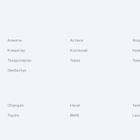
Алматы
Астана
Аты
Кокшетау
Костанай
Кыз
Талдыкорган
Тараз
Тур
Экибастуз
Changan
Haval
Tan
Toyota
BMW
Lan