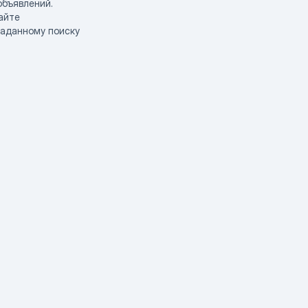
объявлений.
айте
заданному поиску