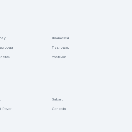
рау
Жанаозен
ылорда
Павлодар
кестан
Уральск
k
Subaru
d Rover
Genesis