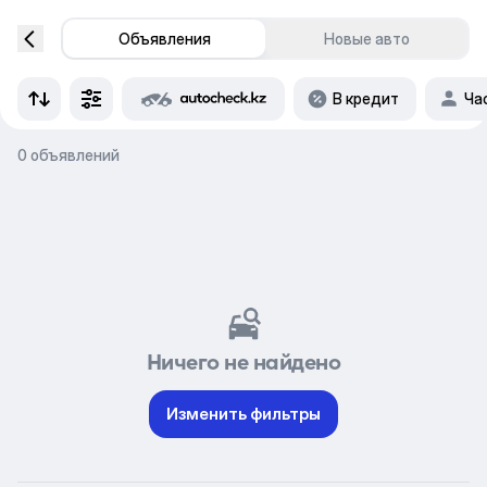
Объявления
Новые авто
В кредит
Ча
0 объявлений
Ничего не найдено
Изменить фильтры