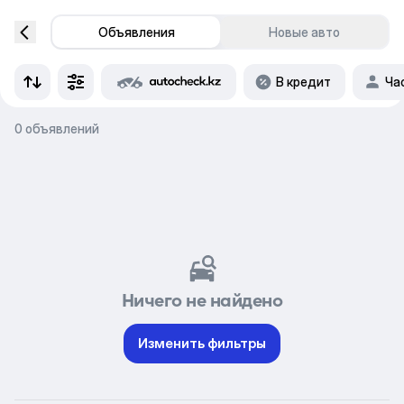
Объявления
Новые авто
В кредит
Ча
0 объявлений
Ничего не найдено
Изменить фильтры