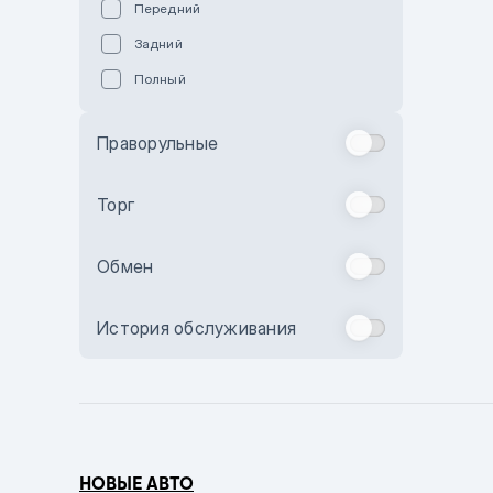
Передний
Пурпурный
Задний
Коричневый
Полный
Голубой
Синий
Праворульные
Фиолетовый
Зеленый
Торг
Желтый
Обмен
Бежевый
Бордовый
История обслуживания
Комбинированный
Бронзовый
Темно-синий
Серый металлик
НОВЫЕ АВТО
Сиреневый металлик