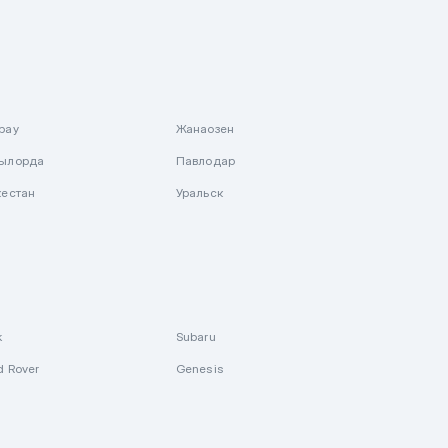
рау
Жанаозен
ылорда
Павлодар
кестан
Уральск
k
Subaru
d Rover
Genesis