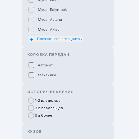
Mycar Raiymbek
Mycar Astana
Mycar Aktau
Показать все автоцентры
Mycar Uralsk
Haval & Tank Kyzylorda
КОРОБКА ПЕРЕДАЧ
Haval & Tank Pavlodar
Автомат
Bavaria Almaty
Механика
Mycar Shymkent
Bavaria Astana
ИСТОРИЯ ВЛАДЕНИЯ
GWM Nurly Zhol
1-2 владельца
3-5 владельцев
Chery Astana
6 и более
Changan Auto Nurly Zhol
Haval Atyrau
КУЗОВ
Hyundai Auto Almaty