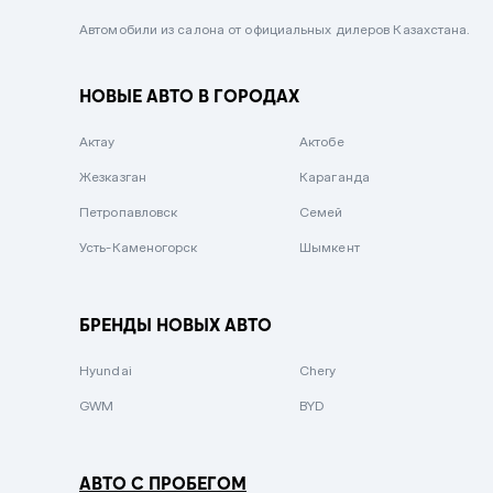
Черный металлик
Автомобили из салона от официальных дилеров Казахстана.
Стальной
НОВЫЕ АВТО В ГОРОДАХ
Вишневый
Серебристый металлик
Актау
Актобе
Темно-коричневый
Жезказган
Караганда
Бело-Дымчатый
Петропавловск
Семей
Светло-зелёный металлик
Усть-Каменогорск
Шымкент
Бирюзовый
Темно-синий металлик
БРЕНДЫ НОВЫХ АВТО
Зеленый металлик
Hyundai
Chery
Комбинированный
GWM
BYD
АВТО С ПРОБЕГОМ