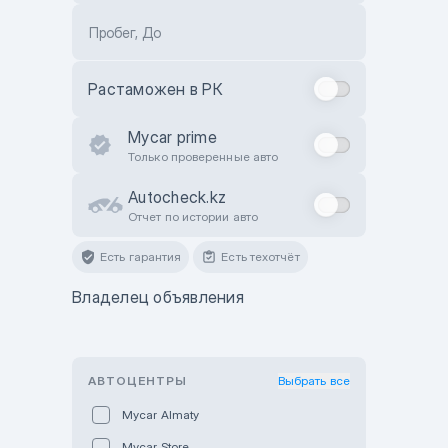
Пробег, До
Растаможен в РК
Mycar prime
Только проверенные авто
Autocheck.kz
Отчет по истории авто
Есть гарантия
Есть техотчёт
Владелец объявления
АВТОЦЕНТРЫ
Выбрать все
Mycar Almaty
Mycar Store