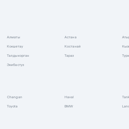
Алматы
Астана
Аты
Кокшетау
Костанай
Кыз
Талдыкорган
Тараз
Тур
Экибастуз
Changan
Haval
Tan
Toyota
BMW
Lan