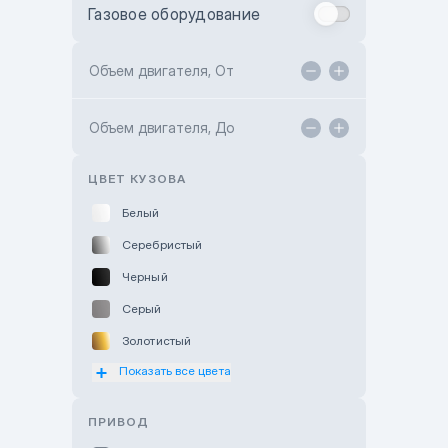
Газовое оборудование
Toyota Astana
Toyota Kokshetau
Объем двигателя, От
TANK Motors Karaganda
Объем двигателя, До
Hyundai ShymCity
Toyota Shygys
ЦВЕТ КУЗОВА
Белый
Серебристый
Черный
Серый
Золотистый
Показать все цвета
Оранжевый
Розовый
ПРИВОД
Красный