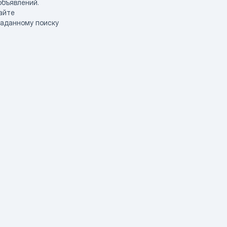
объявлений.
айте
заданному поиску