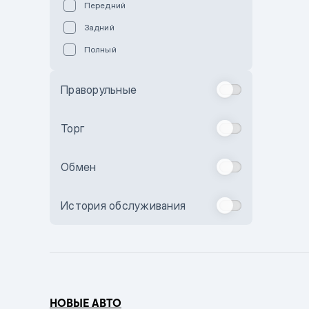
Передний
Пурпурный
Задний
Коричневый
Полный
Голубой
Синий
Праворульные
Фиолетовый
Зеленый
Торг
Желтый
Обмен
Бежевый
Бордовый
История обслуживания
Комбинированный
Бронзовый
Темно-синий
Серый металлик
НОВЫЕ АВТО
Сиреневый металлик