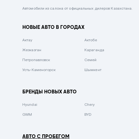
Черный металлик
Автомобили из салона от официальных дилеров Казахстана.
Стальной
НОВЫЕ АВТО В ГОРОДАХ
Вишневый
Серебристый металлик
Актау
Актобе
Темно-коричневый
Жезказган
Караганда
Бело-Дымчатый
Петропавловск
Семей
Светло-зелёный металлик
Усть-Каменогорск
Шымкент
Бирюзовый
Темно-синий металлик
БРЕНДЫ НОВЫХ АВТО
Зеленый металлик
Hyundai
Chery
Комбинированный
GWM
BYD
АВТО С ПРОБЕГОМ