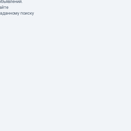
объявлений.
айте
заданному поиску