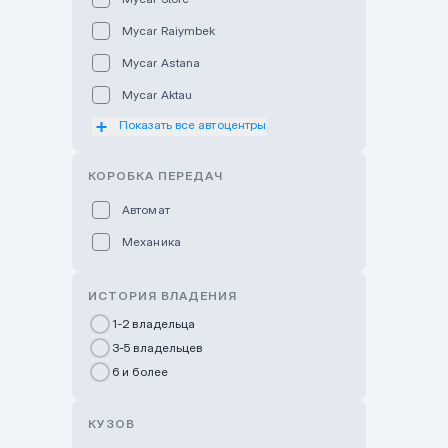
Mycar Raiymbek
Mycar Astana
Mycar Aktau
Показать все автоцентры
Mycar Uralsk
Haval & Tank Kyzylorda
КОРОБКА ПЕРЕДАЧ
Haval & Tank Pavlodar
Автомат
Bavaria Almaty
Механика
Mycar Shymkent
Bavaria Astana
ИСТОРИЯ ВЛАДЕНИЯ
GWM Nurly Zhol
1-2 владельца
3-5 владельцев
Chery Astana
6 и более
Changan Auto Nurly Zhol
Haval Atyrau
КУЗОВ
Hyundai Auto Almaty