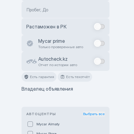
Пробег, До
Растаможен в РК
Mycar prime
Только проверенные авто
Autocheck.kz
Отчет по истории авто
Есть гарантия
Есть техотчёт
Владелец объявления
АВТОЦЕНТРЫ
Выбрать все
Mycar Almaty
Mycar Store