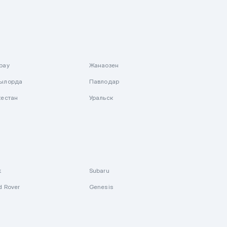
рау
Жанаозен
ылорда
Павлодар
кестан
Уральск
k
Subaru
d Rover
Genesis