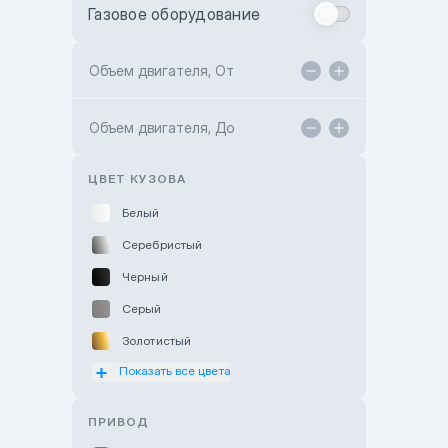
Газовое оборудование
Toyota Astana
Toyota Kokshetau
Объем двигателя, От
TANK Motors Karaganda
Объем двигателя, До
Hyundai ShymCity
Toyota Shygys
ЦВЕТ КУЗОВА
Белый
Серебристый
Черный
Серый
Золотистый
Показать все цвета
Оранжевый
Розовый
ПРИВОД
Красный