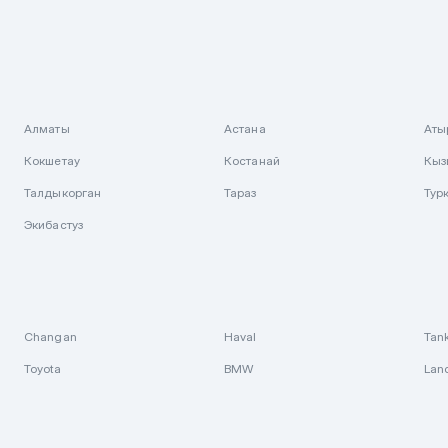
Алматы
Астана
Аты
Кокшетау
Костанай
Кыз
Талдыкорган
Тараз
Тур
Экибастуз
Changan
Haval
Tan
Toyota
BMW
Lan