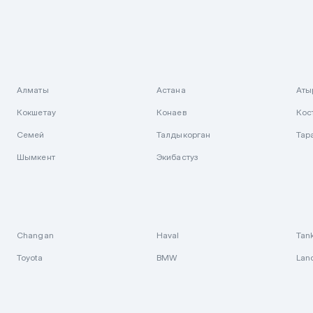
Алматы
Астана
Аты
Кокшетау
Конаев
Кос
Семей
Талдыкорган
Тар
Шымкент
Экибастуз
Changan
Haval
Tan
Toyota
BMW
Lan