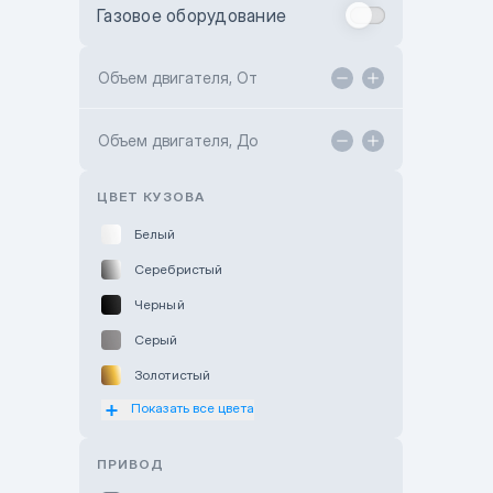
Газовое оборудование
Toyota Astana
Toyota Kokshetau
Объем двигателя, От
TANK Motors Karaganda
Объем двигателя, До
Hyundai ShymCity
Toyota Shygys
ЦВЕТ КУЗОВА
Белый
Серебристый
Черный
Серый
Золотистый
Показать все цвета
Оранжевый
Розовый
ПРИВОД
Красный