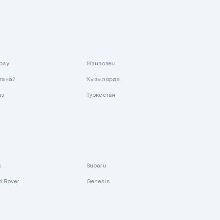
рау
Жанаозен
танай
Кызылорда
аз
Туркестан
k
Subaru
d Rover
Genesis