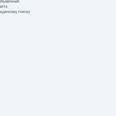
объявлений.
айте
заданному поиску