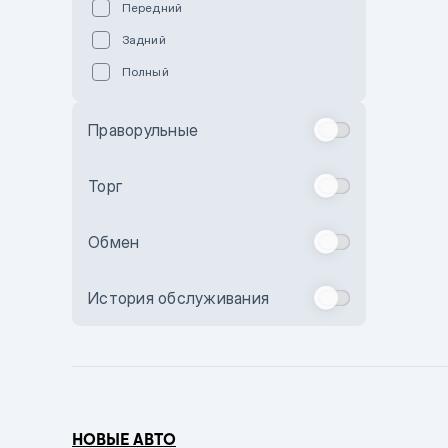
Передний
Пурпурный
Задний
Коричневый
Полный
Голубой
Синий
Праворульные
Фиолетовый
Зеленый
Торг
Желтый
Обмен
Бежевый
Бордовый
История обслуживания
Комбинированный
Бронзовый
Темно-синий
Серый металлик
НОВЫЕ АВТО
Сиреневый металлик