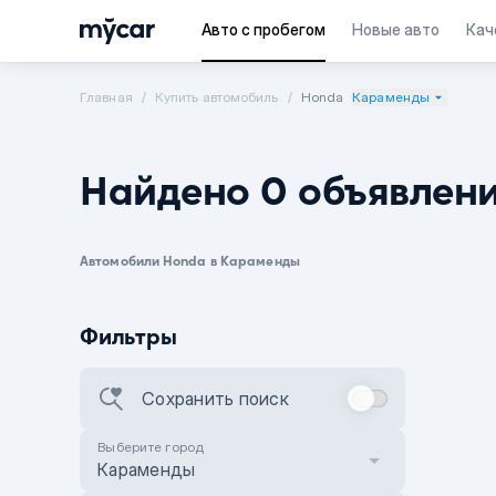
Авто с пробегом
Новые авто
Кач
Главная
Купить автомобиль
Honda
Караменды
Найдено 0 объявлен
Автомобили Honda в Караменды
Фильтры
Сохранить поиск
Выберите город
Караменды