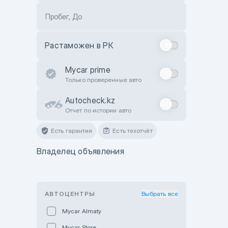
Пробег, До
Растаможен в РК
Mycar prime
Только проверенные авто
Autocheck.kz
Отчет по истории авто
Есть гарантия
Есть техотчёт
Владелец объявления
АВТОЦЕНТРЫ
Выбрать все
Mycar Almaty
Mycar Store