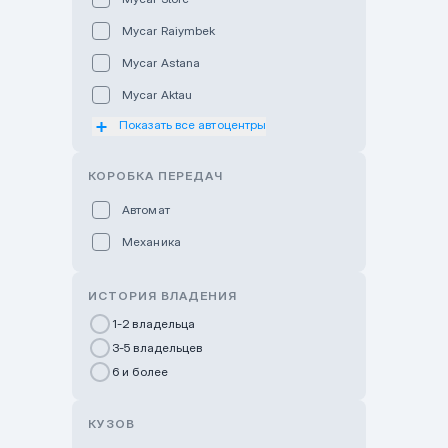
Mycar Raiymbek
Mycar Astana
Mycar Aktau
Показать все автоцентры
Mycar Uralsk
Haval & Tank Kyzylorda
КОРОБКА ПЕРЕДАЧ
Haval & Tank Pavlodar
Автомат
Bavaria Almaty
Механика
Mycar Shymkent
Bavaria Astana
ИСТОРИЯ ВЛАДЕНИЯ
GWM Nurly Zhol
1-2 владельца
3-5 владельцев
Chery Astana
6 и более
Changan Auto Nurly Zhol
Haval Atyrau
КУЗОВ
Hyundai Auto Almaty