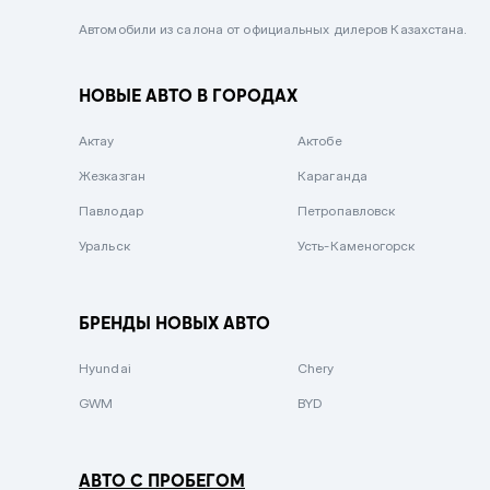
Черный металлик
Автомобили из салона от официальных дилеров Казахстана.
Стальной
НОВЫЕ АВТО В ГОРОДАХ
Вишневый
Серебристый металлик
Актау
Актобе
Темно-коричневый
Жезказган
Караганда
Бело-Дымчатый
Павлодар
Петропавловск
Светло-зелёный металлик
Уральск
Усть-Каменогорск
Бирюзовый
Темно-синий металлик
БРЕНДЫ НОВЫХ АВТО
Зеленый металлик
Hyundai
Chery
Комбинированный
GWM
BYD
АВТО С ПРОБЕГОМ