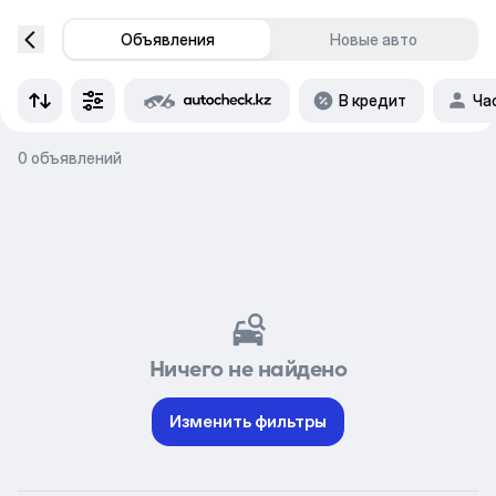
Объявления
Новые авто
В кредит
Ча
0 объявлений
Ничего не найдено
Изменить фильтры