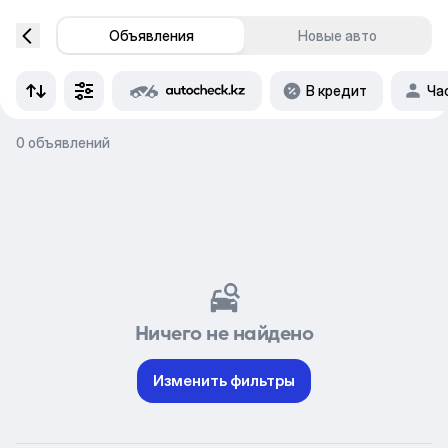
Объявления
Новые авто
В кредит
Ча
0 объявлений
Ничего не найдено
Изменить фильтры