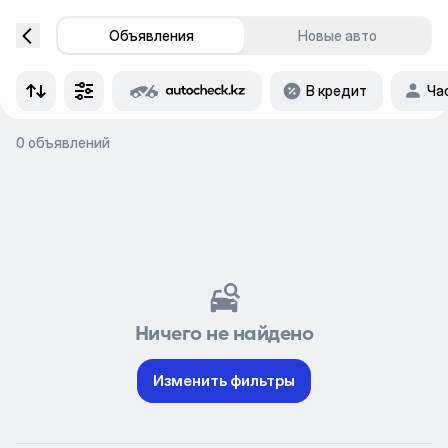
Объявления
Новые авто
В кредит
Ча
0 объявлений
Ничего не найдено
Изменить фильтры